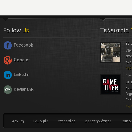
Follow
Us
Τελευταία
30 
Facebook
Vac
στο
Google+
πλα
περ
Linkedin
4 Μ
Οι 
ενώ
deviantART
δημ
Ελλ
περ
Αρχική
Γνωριμία
Υπηρεσίες
Δραστηριότητα
Portfol