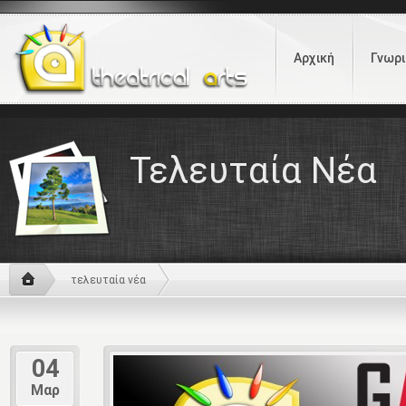
Αρχική
Γνωρι
Τελευταία Νέα
τελευταία νέα
04
Μαρ