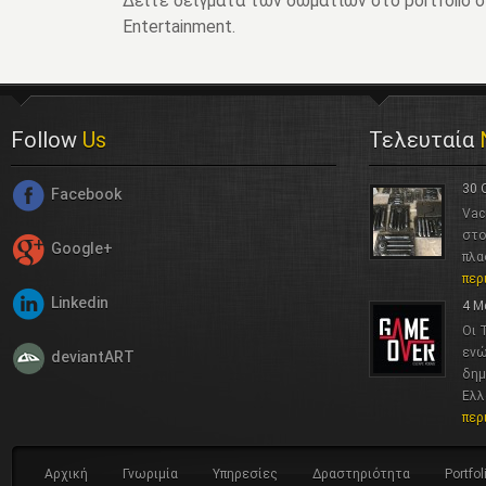
Δείτε δείγματα των δωματίων στο portfolio 
Entertainment.
Follow
Us
Τελευταία
30 
Facebook
Vac
στο
Google+
πλα
περ
Linkedin
4 Μ
Οι 
ενώ
deviantART
δημ
Ελλ
περ
Αρχική
Γνωριμία
Υπηρεσίες
Δραστηριότητα
Portfol