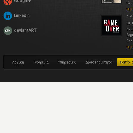
Google+
πλα
περ
Linkedin
4 Μ
Οι 
ενώ
deviantART
δημ
Ελλ
περ
Αρχική
Γνωριμία
Υπηρεσίες
Δραστηριότητα
Portfoli