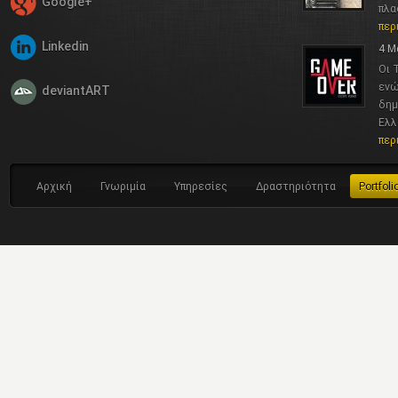
Google+
πλα
περ
Linkedin
4 Μ
Οι 
ενώ
deviantART
δημ
Ελλ
περ
Αρχική
Γνωριμία
Υπηρεσίες
Δραστηριότητα
Portfoli