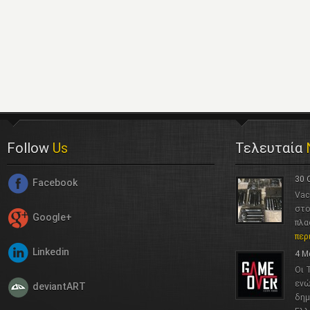
Follow
Us
Τελευταία
30 
Facebook
Vac
στο
Google+
πλα
περ
Linkedin
4 Μ
Οι 
ενώ
deviantART
δημ