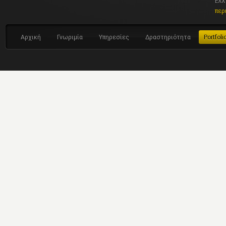
Ελλ
περ
Αρχική
Γνωριμία
Υπηρεσίες
Δραστηριότητα
Portfoli