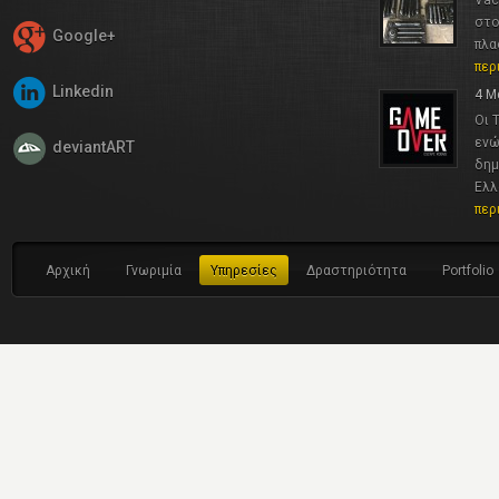
Vac
στο
Google+
πλα
περ
Linkedin
4 Μ
Οι 
ενώ
deviantART
δημ
Ελλ
περ
Αρχική
Γνωριμία
Υπηρεσίες
Δραστηριότητα
Portfolio