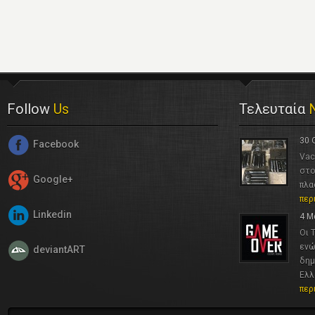
Follow
Us
Τελευταία
30 
Facebook
Vac
στο
Google+
πλα
περ
Linkedin
4 Μ
Οι 
ενώ
deviantART
δημ
Ελλ
περ