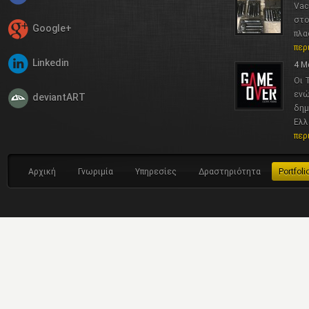
Vac
στο
Google+
πλα
περ
Linkedin
4 Μ
Οι 
ενώ
deviantART
δημ
Ελλ
περ
Αρχική
Γνωριμία
Υπηρεσίες
Δραστηριότητα
Portfoli