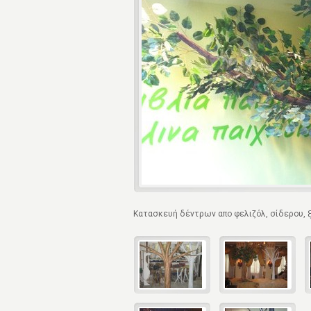
Κατασκευή δέντρων απο φελιζόλ, σίδερου, 