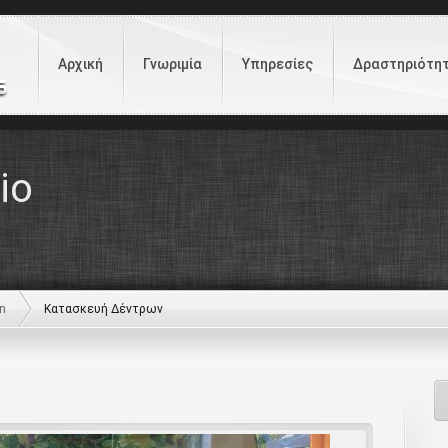
Αρχική
Γνωριμία
Υπηρεσίες
Δραστηριότη
io
on
Κατασκευή Δέντρων