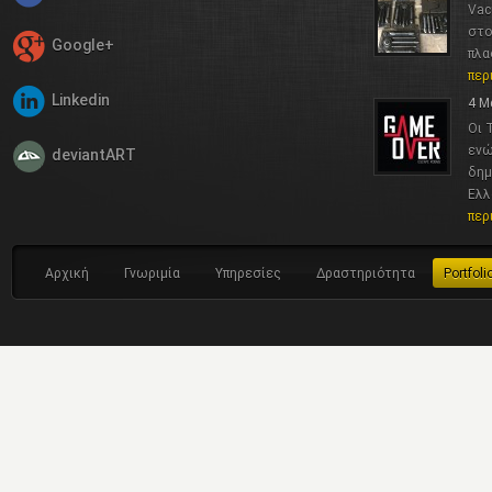
Vac
στο
Google+
πλα
περ
Linkedin
4 Μ
Οι 
ενώ
deviantART
δημ
Ελλ
περ
Αρχική
Γνωριμία
Υπηρεσίες
Δραστηριότητα
Portfoli